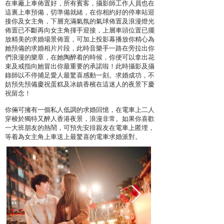
在車廠上車佈置好，所有賓客，攝影師工作人員也在
這裏上車預備，切準備就緒，在你相約好的停車站迎
接你及女主角，下層充滿氣氛的氣球佈置及浪漫燈光
佈置已不斷再向女主角揮手迎接，上層車頭位置已擺
放精美的求婚場景佈置，可加上投影幕播放你精心為
她預備的求婚相片片段，此時音樂手一路在旁拉出你
們浪漫的樂章，在她陶醉着的時候，你便可以拿出花
束及戒指向她冒出你最重要的承諾啦！此時攝影及攝
錄師以不停捕足愛人最驚喜感動一刻。求婚成功，不
妨預先預備慶祝蛋糕及冰鎮香檳在這迷人的夜景下慶
祝留念！
你倆可擁有一個私人低調的求婚回憶，在電車上二人
穿梭於獨特又醉人香港夜景，浪漫非常。如果你喜歡
一大班朋友的熱鬧，可預先安排親友在電車上匿埋，
等着為女主角上車送上最驚喜的電車求婚派對。