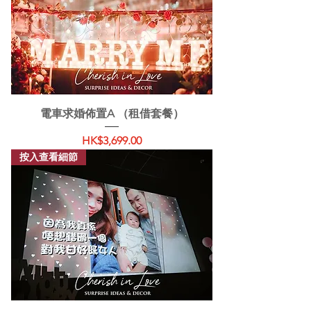
電車求婚佈置A （租借套餐）
價格
HK$3,699.00
按入查看細節