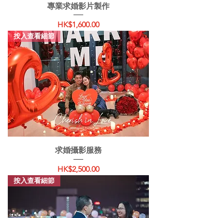
專業求婚影片製作
價格
HK$1,600.00
按入查看細節
求婚攝影服務
價格
HK$2,500.00
按入查看細節