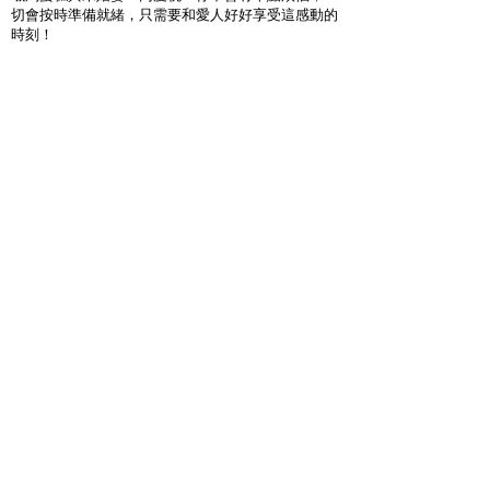
切會按時準備就緒，只需要和愛人好好享受這感動的
時刻！
其他升級浪漫服務安排，
如需要....
1.專業求婚策劃
（額外綵排及專人到場流程監控）
2.浪漫求婚橋段策劃
（如果你想在求婚上加上更多獨
特橋段）
3.安排求婚鮮花束
4.求婚氣球佈置套餐
5.求婚氣球用品
6.DIY求婚
佈置套餐
5.求婚道具及佈置用品租借
7.求婚相片短片製作
8.i pad投影及投影幕租借
9. 專業錄影師拍攝及錄像剪輯服務
10.專業結他手/小提琴手/伴奏樂隊
11.浪漫求婚慶祝蛋糕
12.慶祝香檳Moët & Chandon 冰鎮汽酒及酒杯
電車求婚常見問題F&Q
需要預早多少時間落實？
根據經驗，在你決定了求婚日子後就可以找我們落實方
案，我們也可以建議合適的餐廳。