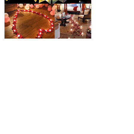
求婚佈置套餐00
價格
HK$680.00