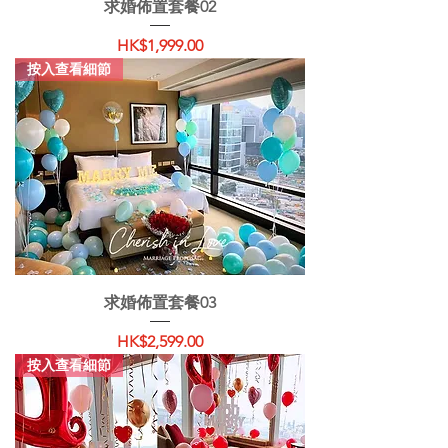
求婚佈置套餐02
價格
HK$1,999.00
按入查看細節
求婚佈置套餐03
價格
HK$2,599.00
按入查看細節