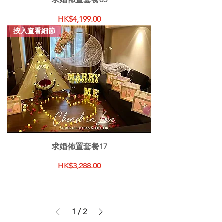
價格
HK$4,199.00
按入查看細節
求婚佈置套餐17
價格
HK$3,288.00
1
/
2