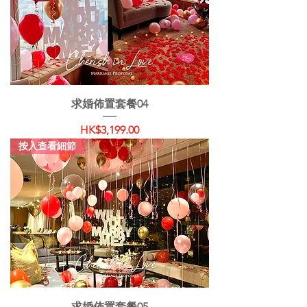
求婚佈置套餐04
價格
HK$3,199.00
按入查看細節
求婚佈置套餐05