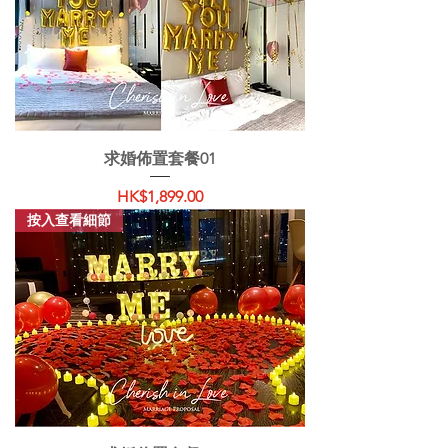
求婚佈置套餐01
價格
HK$1,899.00
按入查看細節