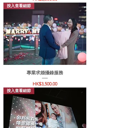
按入查看細節
專業求婚攝錄服務
價格
HK$3,500.00
按入查看細節