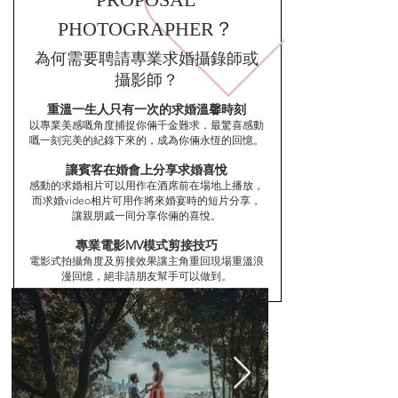
PHOTOGRAPHER？
為何需要聘請專業求婚攝錄師或
攝影師？
重溫一生人只有一次的求婚溫馨時刻
以專業美感嘅角度捕捉你倆千金難求，最驚喜感動
嘅一刻完美的紀錄下來的，成為你倆永恆的回憶。
讓賓客在婚會上分享求婚喜悅
感動的求婚相片可以用作在酒席前在場地上播放，
而求婚video相片可用作將來婚宴時的短片分享，
讓親朋戚一同分享你倆的喜悅。
專業電影MV模式剪接技巧
電影式拍攝角度及剪接效果讓主角重回現場重溫浪
漫回憶，絕非請朋友幫手可以做到。