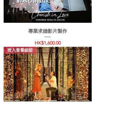
專業求婚影片製作
價格
HK$1,600.00
按入查看細節
浪漫求婚伴奏＋攝影＋花束套餐
價格
HK$5,499.00