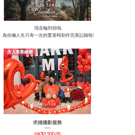
現在輪到你啦,
為你倆人生只有一次的驚喜時刻作完美記錄啦!
按入查看細節
求婚攝影服務
價格
HK$2,500.00