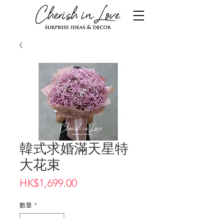
韓式求婚滿天星特
大花束
價
HK$1,699.00
格
數量
*