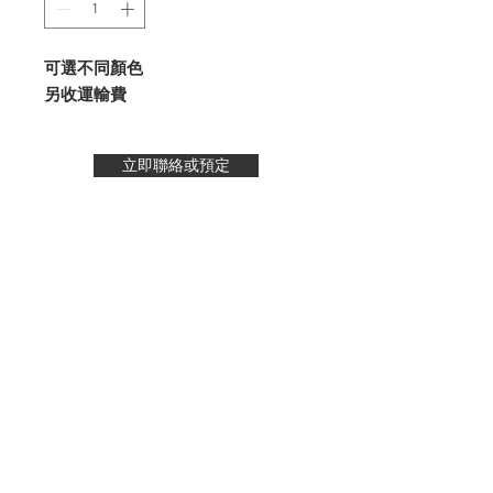
可選不同顏色
另收運輸費
立即聯絡或預定
- 運輸費 -
至電我們
👇🏻更多浪漫參考👇🏻