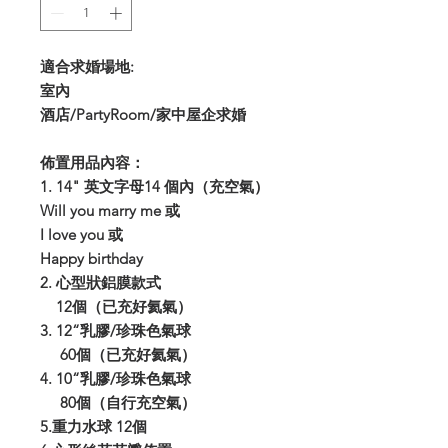
適合求婚場地:
室內
酒店/PartyRoom/家中屋企求婚
佈置用品內容：
1. 14" 英文字母14 個內（充空氣）
Will you marry me 或
I love you 或
Happy birthday
2. 心型狀鋁膜款式
12個（已充好氦氣）
3. 12“乳膠/珍珠色氣球
60個（已充好氦氣）
4. 10“乳膠/珍珠色氣球
80個（自行充空氣）
5.重力水球 12個