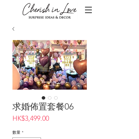
求婚佈置套餐06
價
HK$3,499.00
格
數量
*