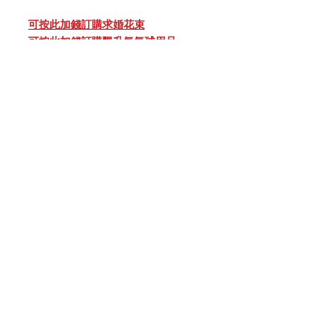
可按此加錢訂購求婚花束
可按此加錢訂購飄升氦氣球用品
注意：
#氦氣球良好飄升時間為12小時 （只
適合即日活動）
#氣球可配不同顏色（3色）
#花瓣可配1色
立即聯絡或預定
- 運輸費 -
至電我們