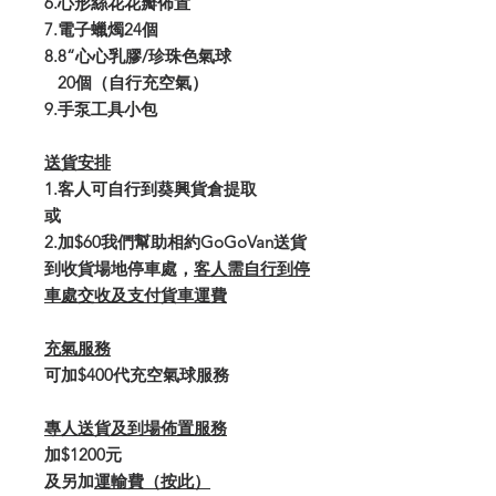
6.心形絲花花瓣佈置
7.電子蠟燭24個
8.8“心心乳膠/珍珠色氣球
20個（自行充空氣）
9.手泵工具小包
送貨安排
1.客人可自行到葵興貨倉提取
或
2.加$60我們幫助相約GoGoVan送貨
到收貨場地停車處，
客人需自行到停
車處交收及支付貨車運費
充氣服務
可加$400代充空氣球服務
專人送貨及到場佈置服務
加$1200元
及另加
運輸費（按此）