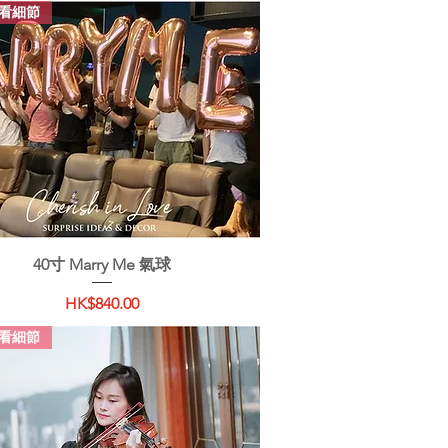
看細節
快速瀏覽
40寸 Marry Me 氣球
價格
HK$840.00
看細節