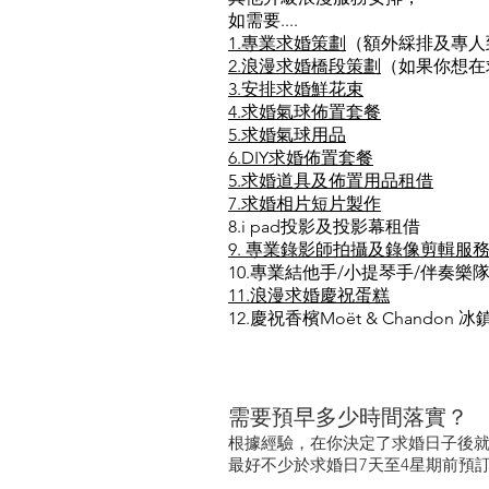
如需要....
1.專業求婚策劃
（額外綵排及專人
2.浪漫求婚橋段策劃
（如果你想在
3.安排求婚鮮花束
4.求婚氣球佈置套餐
5.求婚氣球用品
6.DIY求婚
佈置套餐
5.求婚道具及佈置用品租借
7.求婚相片短片製作
8.i pad投影及投影幕租借
9. 專業錄影師拍攝及錄像剪輯服
10.專業結他手/小提琴手/伴奏樂
11.浪漫求婚慶祝蛋糕
12.慶祝香檳Moët & Chandon
需要預早多少時間落實？
根據經驗，在你決定了求婚日子後就可以
最好不少於求婚日7天至4星期前預