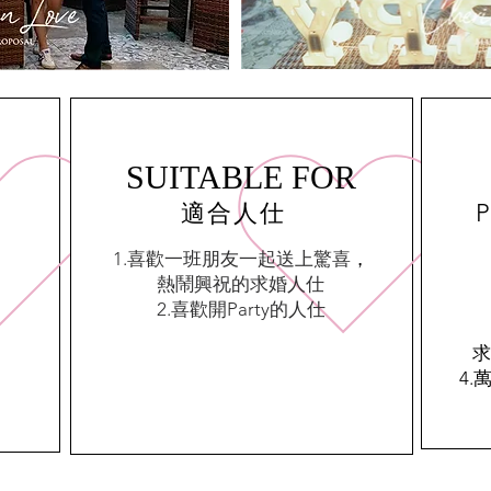
SUITABLE FOR
​適合人仕
1.喜歡一班朋友一起送上驚喜
，
熱鬧興祝的求婚人仕
2.喜歡開Party的人仕
求
4