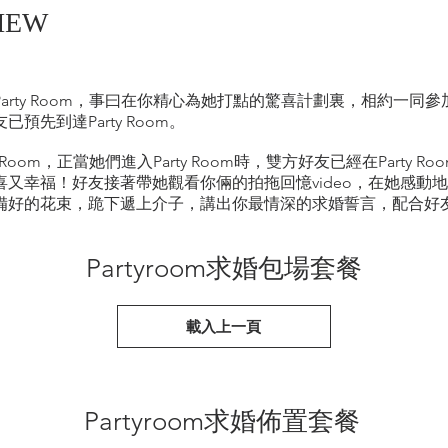
IEW
arty Room，事曰在你精心為她打點的驚喜計劃裏，相約一同
先到達Party Room。
oom，正當她們進入Party Room時，雙方好友已經在Party Ro
又幸福！好友接著帶她觀看你倆的拍拖回憶video，在她感動
備好的花束，跪下遞上介子，講出你最情深的求婚誓言，配合好
Partyroom求婚包場套餐
載入上一頁
Partyroom求婚佈置套餐