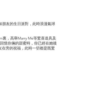
參加朋友的生日派對，此時浪漫氣球
om裏，高舉Marry Me等驚喜道具及
地回憶你倆的甜蜜時，你已經在她後
友在旁的祝福，此時一切都是既驚