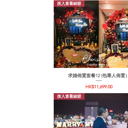
按入查看細節
快速瀏覽
求婚佈置套餐12 (包專人佈置
價格
HK$11,699.00
按入查看細節