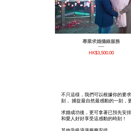
快速瀏覽
專業求婚攝錄服務
價格
HK$3,500.00
不只這様，我們可以根據你的要
刻， 捕捉最自然最感動的一刻，
求婚成功後，更可拿著已預先安
和愛人好好享受這感動的時刻！
其他升級浪漫服務安排，