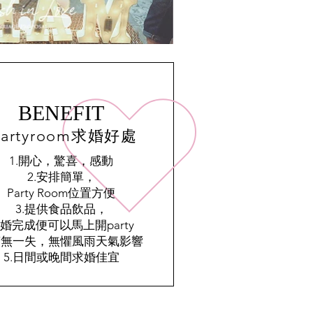
BENEFIT
Partyroom求婚好處
1.開心，驚喜，感動
2.安排簡單，
Party Room位置方便
3.提供食品飲品，
婚完成便可以馬上開party
.萬無一失，無懼風雨天氣影響
5.日間或晚間求婚佳宜