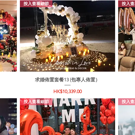
按入查看細節
按入查
快速瀏覽
）
求婚佈置套餐13 (包專人佈置）
價格
HK$10,339.00
按入查看細節
按入查