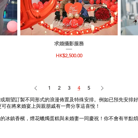
快速瀏覽
求婚攝影服務
價格
HK$2,500.00
1
2
3
4
5
求或期望訂製不同形式的浪漫佈置及特殊安排。例如已預先安排
更可在將來婚宴上與親朋戚有一齊分享這喜悅！
排的冰鎮香檳，煙花蠟燭蛋糕與未婚妻一同慶祝！你不會有半點