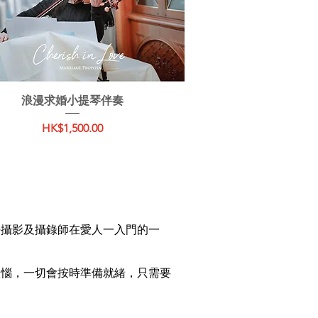
快速瀏覽
浪漫求婚小提琴伴奏
價格
HK$1,500.00
好攝影及攝錄師在愛人一入門的一
煩惱，一切會按時準備就緒，只需要