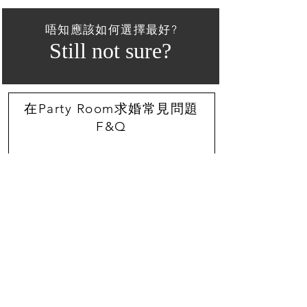
唔知應該如何選擇最好?
Still not sure?
在Party Room求婚常見問題
F&Q
馬上預約
1 ON 1 CONSULTATION
1-On-1浪漫求婚策劃諮詢
助你了解最感動女友的求婚方法
了解求婚流程
介紹不同的浪漫求婚地點
提點求婚必需的用品及注意事項
陪你選擇最適合你倆的求婚方案
只需10-30分鐘，費用全免
馬上聯絡建議最合適的方案