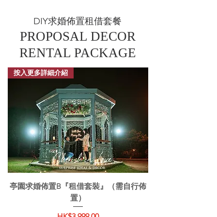
DIY求婚佈置租借套餐
PROPOSAL DECOR
RENTAL PACKAGE
按入更多詳細介紹
亭園求婚佈置B『租借套裝』（需自行佈
置）
價格
HK$3,999.00