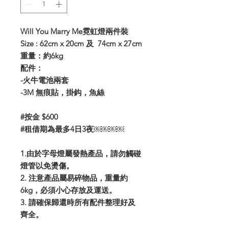
Will You Marry Me霓虹燈兩件裝
Size : 62cm x 20cm 及 74cm x 27cm
重量：約6kg
配件：
-火牛電池兩套
-3M 無痕貼，掛鈎，魚絲
#
按金
$600
#租借期為最多4日3夜￼￼￼￼
1.由於字母燈屬發熱產品，請勿觸碰
燈管以免燙傷。
2. 注意產品屬易碎物品，重量約
6kg，必須小心存放及運送。
3. 請確保歸還時所有配件整理好及
齊全。