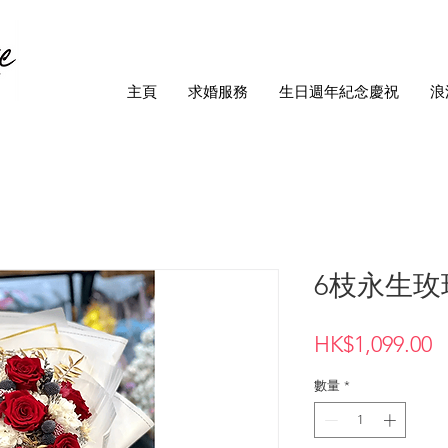
主頁
求婚服務
生日週年紀念慶祝
浪
6枝永生玫
HK$1,099.00
數量
*