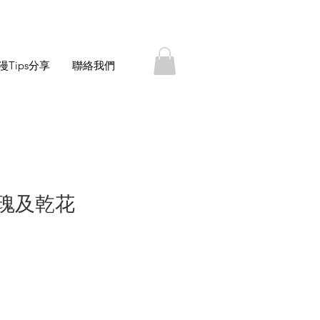
漫Tips分享
聯絡我們
瑰及乾花
價
格