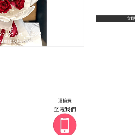
立
- 運輸費 -
至電我們