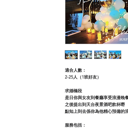
適合人數：
2-25人（1班好友）
求婚橋段
是日你與女友到餐廳享受浪漫晚
之後提出到天台夜景酒吧飲杯嘢
點知上到去係你為他精心預備的浪
服務包括：