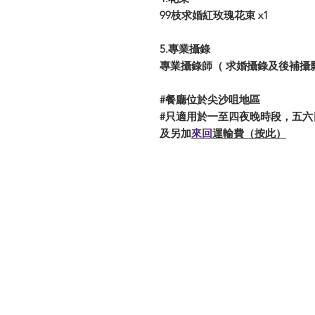
99枝求婚紅玫瑰花束 x1
5.專業攝錄
專業攝錄師（ 求婚攝錄及後補攝
#餐廳位於尖沙咀地區
#只適用於一至四夜晚時段，五六
及另加
來回
運輸費（按此）