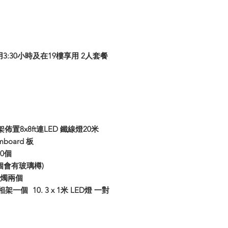
費用3:30小時及在19樓享用 2人套餐
拱門架佈置8x8ft連LED 鐵線燈20米
amboard 板
0個
0個會有玻璃樽)
蠟燭兩個
架一個 10. 3 x 1米 LED燈 一對