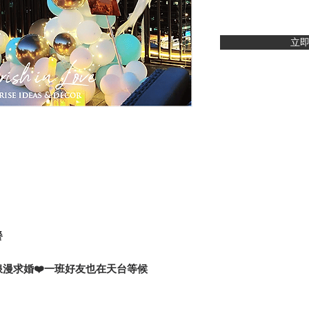
立
餐
漫求婚❤️一班好友也在天台等候