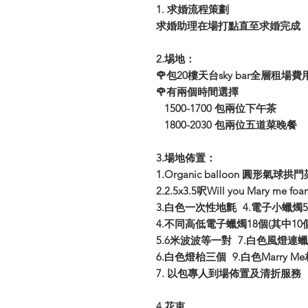
1. 求婚流程策劃
求婚助理在場打點直至求婚完成
2.埸地：
🌹包20樓天台sky bar全層租場
🌹有兩個時間選擇
1500-1700 包兩位下午茶
1800-2030 包兩位五道菜晚餐
3.場地佈置：
1.Organic balloon 圓形氣球
2.2.5x3.5呎Will you Mary me fo
3.白色一次性地氈 4.電子小蠟燭5
4.不同高低電子蠟燭18個(其中1
5.6米波波等一對 7.白色風燈連
6.白色燈枱三個 9.白色Marry Me相
7. 以包專人到場佈置及清折服務
4.花束