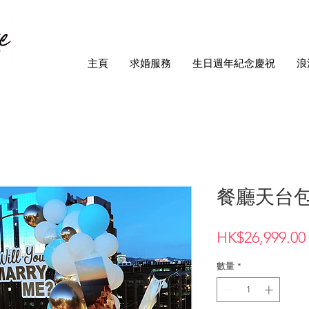
主頁
求婚服務
生日週年紀念慶祝
浪
餐廳天台包
HK$26,999.00
數量
*