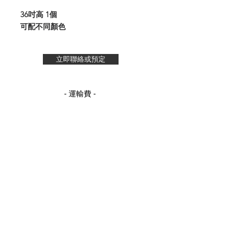
36吋高 1個
可配不同顏色
立即聯絡或預定
- 運輸費 -
至電我們
👇🏻更多浪漫參考👇🏻
© 2020 by cherishinlove
.com
From Touch Blessing Design & Event Planning Co Ltd