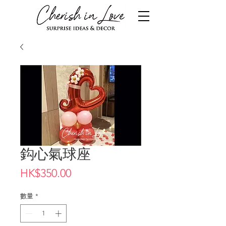
鈎心氣球座
價
HK$350.00
格
數量
*