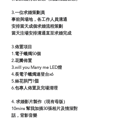
3.一位求婚策劃員
事前與場地，各工作人員溝通
安排當天成個求婚流程策劃
當天注場安排溝通直至求婚完成
3.佈置項目
1.電子蠟燭50個
2.花瓣佈置
3.will you Marry me LED燈
4.長電子蠟燭連登台x6
5.𢇃花拱門1個
6.包專人佈置及完場清理
4. 求婚影片製作（現有母版）
10mins 幫我加插30張相片及情深對
話，背影音樂