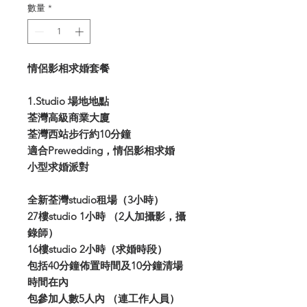
數量
*
情侶影相求婚套餐
1.Studio 場地地點
荃灣高級商業大廈
荃灣西站步行約10分鐘
適合Prewedding，情侶影相求婚
小型求婚派對
全新荃灣studio租場（3小時）
27樓studio 1小時 （2人加攝影，攝
錄師）
16樓studio 2小時（求婚時段）
包括40分鐘佈置時間及10分鐘清場
時間在內
包參加人數5人內 （連工作人員）