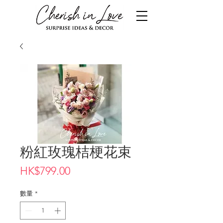
粉紅玫瑰桔梗花束
價
HK$799.00
格
數量
*