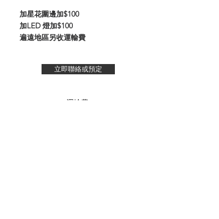
加星花圍邊加$100
加LED 燈加$100
遍遠地區另收運輸費
立即聯絡或預定
- 運輸費 -
至電我們
👇🏻更多浪漫參考👇🏻
© 2020 by cherishinlove
.com