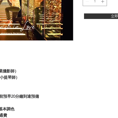
立
專業攝影師）
專業小提琴師）
）
前預早20分鐘到達預備
基本調色
通費