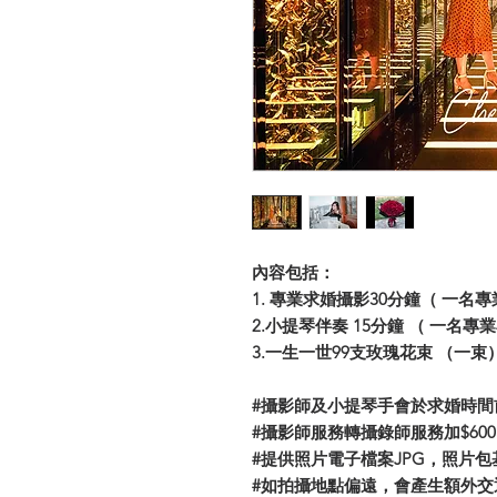
內容包括：
1. 專業求婚攝影30分鐘（ 一名
2.小提琴伴奏 15分鐘 （ 一名
3.一生一世99支玫瑰花束 （一束
#攝影師及小提琴手會於求婚時間
#攝影師服務轉攝錄師服務加$600
#提供照片電子檔案JPG，照片包
#如拍攝地點偏遠，會產生額外交