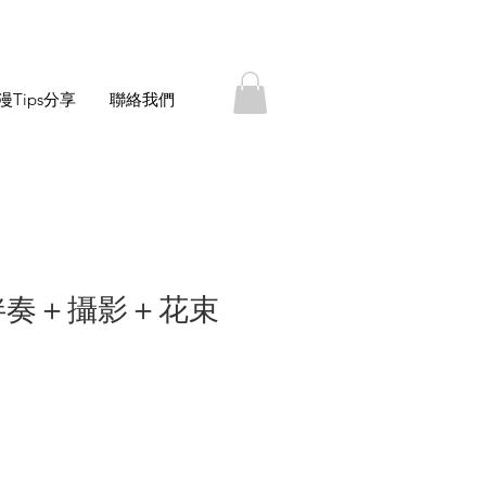
漫Tips分享
聯絡我們
伴奏＋攝影＋花束
價
格