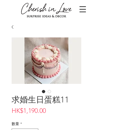
求婚生日蛋糕11
價
HK$1,190.00
格
數量
*