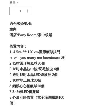
數量
*
適合求婚場地:
室內
酒店/Party Room/家中求婚
佈置內容：
1. 4.5x4.5ft 120 cm圓形氣球拱門
＋ will you marry me foamboard 板
2.12吋圓形氫氣球30個
3.18吋水晶波中波/羽毛波波 4個
4.
透明
18
吋水晶
LED
燈波波
2
個
5.10吋地上氣球30個
6.鋁膜心心氫氣球10個
7.3×3米LED窗簾燈
8.心形引路佈置（電子浪漫蠟燭100
個 ）