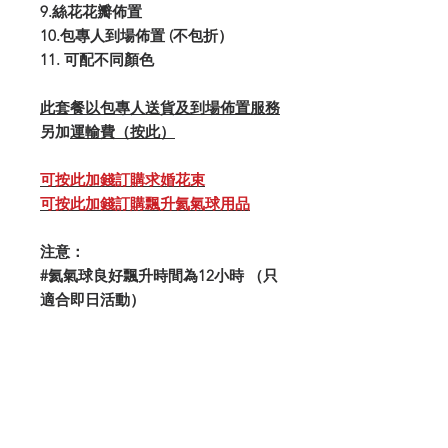
9.絲花花瓣佈置
​10.包專人到場佈置 (不包折）
11. 可配不同顏色
此套餐以包專人送貨及到場佈置服務
另加
運輸費（按此）
可按此加錢訂購求婚花束
可按此加錢訂購飄升氦氣球用品
注意：
#氦氣球良好飄升時間為12小時 （只
適合即日活動）
#氣球可配不同顏色（3色）
#花瓣可配1色
#如要清折服務，可加$750安排同事
第二天回來清拆