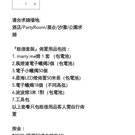
適合求婚場地:
酒店/PartyRoom/屋企/沙灘/公園求
婚
『租借套裝』佈置用品包括：
1. marry me
燈 1 套 （包電池）
2.
風燈連電子蠟燭
2個（包電池）
3.
電子小蠟燭
50
個
4.
星海
LED
燈佈置
50米長（包電池）
5.
電子蠟燭
18
個（不同高低）
6.
波波燈
3
米 1對（包電池）
7.工具包
以上套餐只包租借用品客人需自行佈
置
按金：