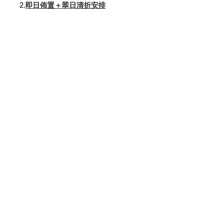
2.
即日佈置＋翠日清折安排
請與客服相約時間
及另加
來回
運輸費（按此）
可按此加錢訂購求婚花束
立即聯絡或預定
- 運輸費 -
至電我們
👇🏻更多浪漫參考👇🏻