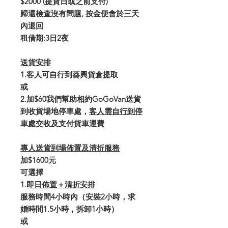
$2000 (
提貨日或之前支付
)
歸還檢查沒有問題
,
按金便會於三天
內退回
租借期:
3
日
2
夜
送貨安排
1.客人可自行到葵興貨倉提取
或
2.加$60我們幫助相約GoGoVan送貨
到收貨場地停車處，
客人需自行到停
車處交收及支付貨車運費
專人送貨到場佈置及清折服務
加$1600元
可選擇
1.
即日佈置＋清折安排
服務時間4小時內（安裝2小時，求
婚時間1.5小時，拆卸1小時）
或