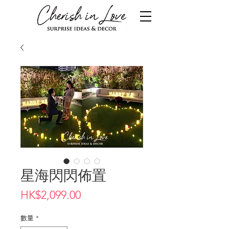
星海閃閃佈置
價
HK$2,099.00
格
數量
*